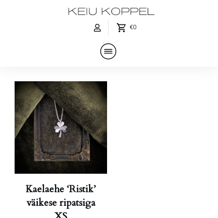
€0
Kaelaehe ‘Ristik’
väikese ripatsiga
XS