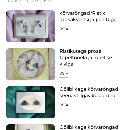
UUED TOOTED
kõrvarõngad ‘Ristik’
roosakvartsi ja pärlitega
OSTA
Ristikutega pross
topeltnõela ja rohelise
kiviga
OSTA
Ööliblikaga kõrvarõngad
seeriast ‘Igaviku aarded’
OSTA
Ööliblikaga kõrvarõngad