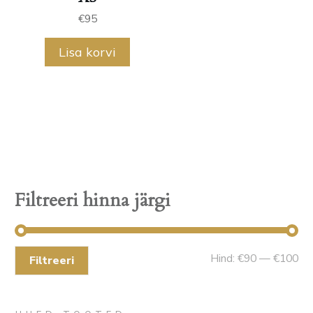
€
95
Lisa korvi
Filtreeri hinna järgi
Mi
Ma
Hind:
€90
—
€100
Filtreeri
hin
hin