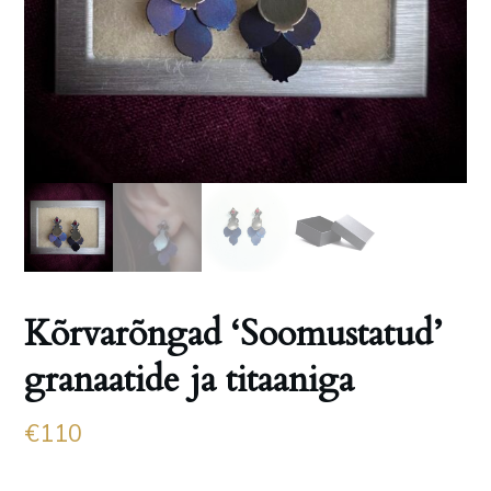
Kõrvarõngad ‘Soomustatud’
granaatide ja titaaniga
€
110