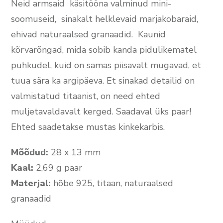
Neid armsaid käsitööna valminud mini-
soomuseid, sinakalt helklevaid marjakobaraid,
ehivad naturaalsed granaadid. Kaunid
kõrvarõngad, mida sobib kanda pidulikematel
puhkudel, kuid on samas piisavalt mugavad, et
tuua sära ka argipäeva. Et sinakad detailid on
valmistatud titaanist, on need ehted
muljetavaldavalt kerged. Saadaval üks paar!
Ehted saadetakse mustas kinkekarbis.
Mõõdud:
28 x 13 mm
Kaal:
2,69 g paar
Materjal:
hõbe 925, titaan, naturaalsed
granaadid