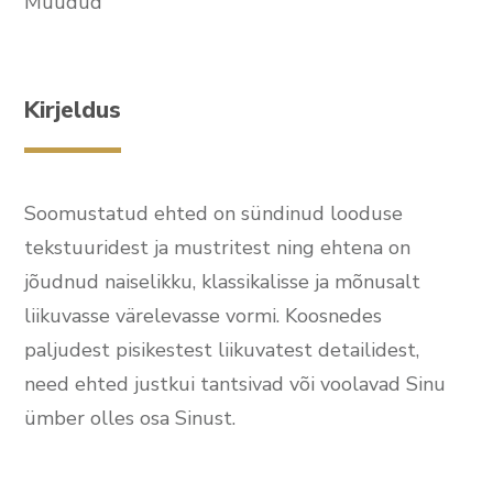
Müüdud
Kirjeldus
Soomustatud ehted on sündinud looduse
tekstuuridest ja mustritest ning ehtena on
jõudnud naiselikku, klassikalisse ja mõnusalt
liikuvasse värelevasse vormi. Koosnedes
paljudest pisikestest liikuvatest detailidest,
need ehted justkui tantsivad või voolavad Sinu
ümber olles osa Sinust.