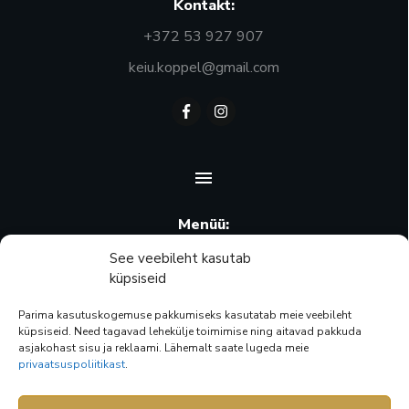
Kontakt:
+372 53 927 907
keiu.koppel@gmail.com
Menüü:
Ostukorv
See veebileht kasutab
küpsiseid
Minu konto
Parima kasutuskogemuse pakkumiseks kasutatab meie veebileht
Pood
küpsiseid. Need tagavad lehekülje toimimise ning aitavad pakkuda
asjakohast sisu ja reklaami. Lähemalt saate lugeda meie
Privaatsuspoliitika
privaatsuspoliitikast
.
Müügitingimused