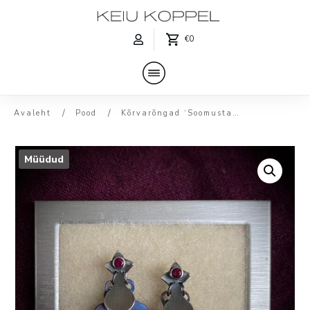
€0
/
/
Avaleht
Pood
Kõrvarõngad ‘Soomustatud’ granaatide ja titaaniga
Müüdud