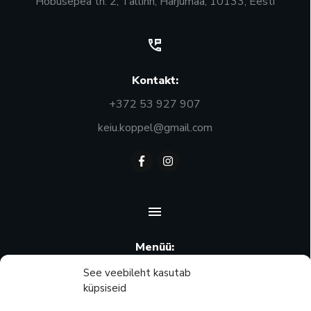
Hobusepea tn. 2, Tallinn, Harjumaa, 10133, Eesti
Kontakt:
+372 53 927 907
keiu.koppel@gmail.com
Menüü:
Ostukorv
See veebileht kasutab
küpsiseid
Minu konto