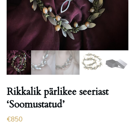
Rikkalik pärlikee seeriast
‘Soomustatud’
€
850