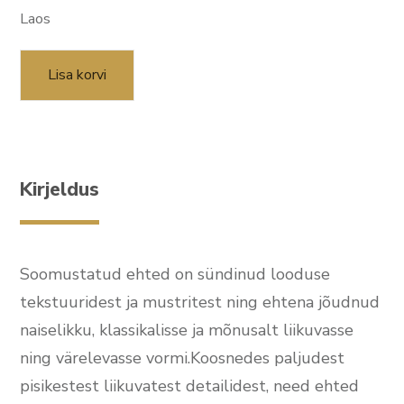
Laos
Lisa korvi
Kirjeldus
Soomustatud ehted on sündinud looduse
tekstuuridest ja mustritest ning ehtena jõudnud
naiselikku, klassikalisse ja mõnusalt liikuvasse
ning värelevasse vormi.Koosnedes paljudest
pisikestest liikuvatest detailidest, need ehted