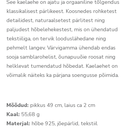
See kaelaehe on ajatu ja orgaaniline tõlgendus
klassikalisest pärlikeest. Koosnedes rohketest
detailidest, naturaalsetest pärlitest ning
paljudest hõbelehekestest, mis on ühendatud
tekstiiliga, on tervik looduslähedane ning
pehmelt langev. Värvigamma ühendab endas
sooja samblarohelist, õunapuuõie roosat ning
helklevat tumendatud hõbedat. Kaelaehet on
võimalik näiteks ka pärjana soengusse põimida.
Mõõdud:
pikkus 49 cm, laius ca 2 cm
Kaal:
55,68 g
Materjal:
hõbe 925, jõepärlid, tekstiil