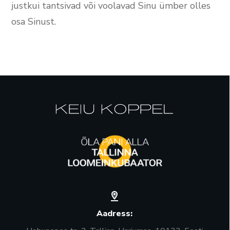
justkui tantsivad või voolavad Sinu ümber olles
osa Sinust.
Aadress: