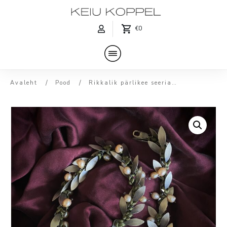
€0
/
/
Avaleht
Pood
Rikkalik pärlikee seeriast ‘Soomustatud’