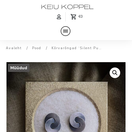
€0
/
/
Avaleht
Pood
Kõrvarõngad ‘Silent Punk’ Topeltseibid XL
Müüdud