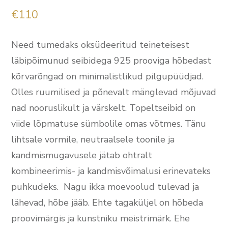
€
110
Need tumedaks oksüdeeritud teineteisest
läbipõimunud seibidega 925 prooviga hõbedast
kõrvarõngad on minimalistlikud pilgupüüdjad.
Olles ruumilised ja põnevalt mänglevad mõjuvad
nad nooruslikult ja värskelt. Topeltseibid on
viide lõpmatuse sümbolile omas võtmes. Tänu
lihtsale vormile, neutraalsele toonile ja
kandmismugavusele jätab ohtralt
kombineerimis- ja kandmisvõimalusi erinevateks
puhkudeks. Nagu ikka moevoolud tulevad ja
lähevad, hõbe jääb. Ehte tagaküljel on hõbeda
proovimärgis ja kunstniku meistrimärk. Ehe