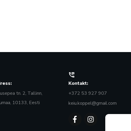
ress:
Kontakt:
sepea tn. 2, Tallinn,
+372 53 927 907
umaa, 10133, Eesti
keiu.koppel@gmail.com