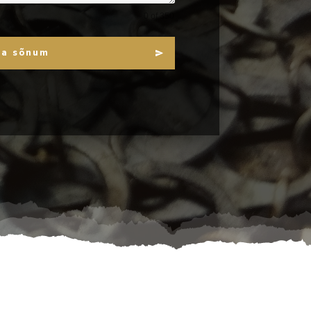
0 of 350
da sõnum