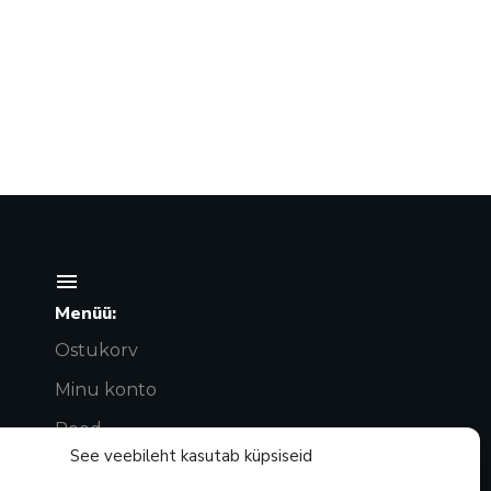
Menüü:
Ostukorv
Minu konto
Pood
See veebileht kasutab küpsiseid
Privaatsuspoliitika