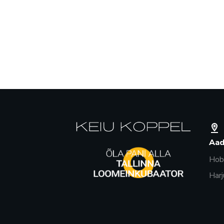
Aad
Hobu
Harj