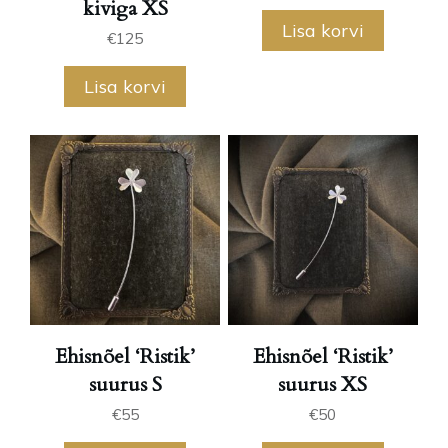
kiviga XS
Lisa korvi
€
125
Lisa korvi
Ehisnõel ‘Ristik’
Ehisnõel ‘Ristik’
suurus S
suurus XS
€
55
€
50