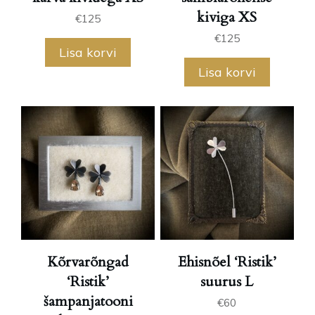
kiviga XS
€
125
€
125
Lisa korvi
Lisa korvi
Kõrvarõngad
Ehisnõel ‘Ristik’
‘Ristik’
suurus L
šampanjatooni
€
60