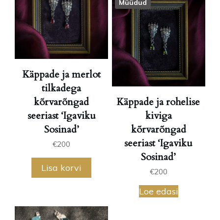
Müüdud
Käppade ja merlot
tilkadega
kõrvarõngad
Käppade ja rohelise
seeriast ‘Igaviku
kiviga
Sosinad’
kõrvarõngad
seeriast ‘Igaviku
€
200
Sosinad’
Lisa korvi
€
200
Loe edasi