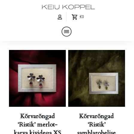
€0
Kõrvarõngad
Kõrvarõngad
‘Ristik’ merlot-
‘Ristik’
karva kividega XS
samblarohelise