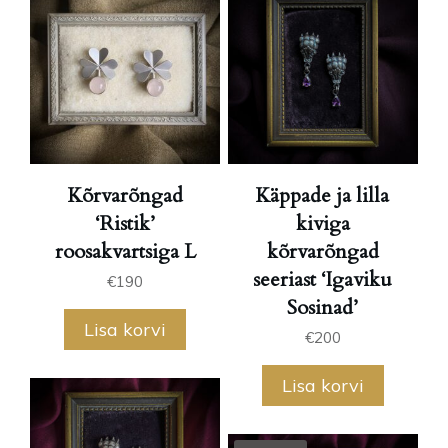
Kõrvarõngad
Käppade ja lilla
‘Ristik’
kiviga
roosakvartsiga L
kõrvarõngad
seeriast ‘Igaviku
€
190
Sosinad’
Lisa korvi
€
200
Lisa korvi