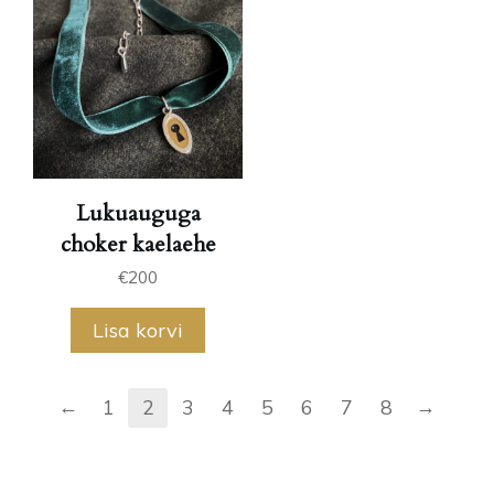
Lukuauguga
choker kaelaehe
€
200
Lisa korvi
←
→
1
2
3
4
5
6
7
8