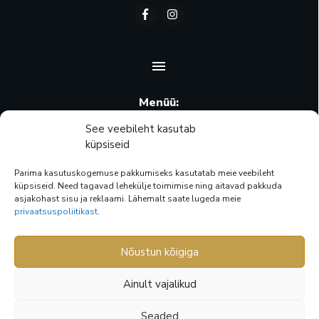
Menüü:
Ostukorv
See veebileht kasutab
küpsiseid
Minu konto
Parima kasutuskogemuse pakkumiseks kasutatab meie veebileht
Pood
küpsiseid. Need tagavad lehekülje toimimise ning aitavad pakkuda
asjakohast sisu ja reklaami. Lähemalt saate lugeda meie
Privaatsuspoliitika
privaatsuspoliitikast
.
Müügitingimused
Nõustun kõigiga
Maksemeetodid:
Ainult vajalikud
Seaded