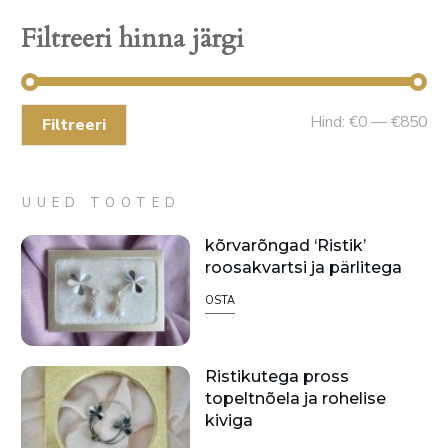
Filtreeri hinna järgi
Mi
Ma
Hind:
€0
—
€850
Filtreeri
hin
hin
UUED TOOTED
kõrvarõngad ‘Ristik’
roosakvartsi ja pärlitega
OSTA
Ristikutega pross
topeltnõela ja rohelise
kiviga