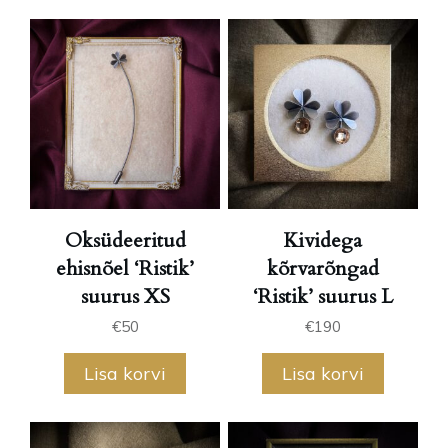
Oksüdeeritud
Kividega
ehisnõel ‘Ristik’
kõrvarõngad
suurus XS
‘Ristik’ suurus L
€
50
€
190
Lisa korvi
Lisa korvi