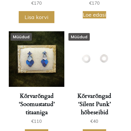
€
170
€
170
Loe edasi
Lisa korvi
Müüdud
Müüdud
Kõrvarõngad
Kõrvarõngad
‘Soomustatud’
‘Silent Punk’
titaaniga
hõbeseibid
€
110
€
40