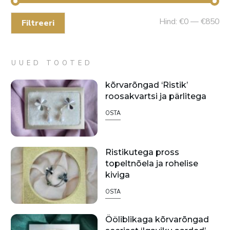
Mi
Ma
Hind:
€0
—
€850
Filtreeri
hin
hin
UUED TOOTED
kõrvarõngad ‘Ristik’
roosakvartsi ja pärlitega
OSTA
Ristikutega pross
topeltnõela ja rohelise
kiviga
OSTA
Ööliblikaga kõrvarõngad