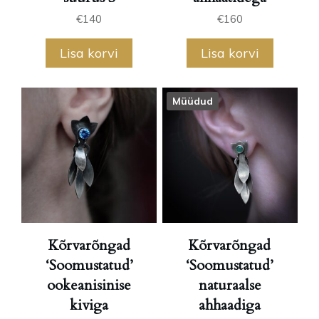
€
140
€
160
Lisa korvi
Lisa korvi
Müüdud
Kõrvarõngad
Kõrvarõngad
‘Soomustatud’
‘Soomustatud’
ookeanisinise
naturaalse
kiviga
ahhaadiga