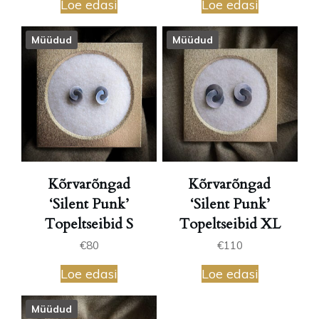
Loe edasi
Loe edasi
Müüdud
Müüdud
Kõrvarõngad
Kõrvarõngad
‘Silent Punk’
‘Silent Punk’
Topeltseibid S
Topeltseibid XL
€
80
€
110
Loe edasi
Loe edasi
Müüdud