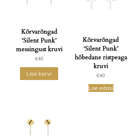
Kõrvarõngad
Kõrvarõngad
‘Silent Punk’
‘Silent Punk’
messingust kruvi
hõbedane ristpeaga
€
40
kruvi
Lisa korvi
€
40
Loe edasi