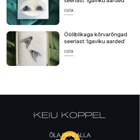
seeriast ‘Igaviku aarded’
OSTA
Ööliblikaga kõrvarõngad
seeriast ‘Igaviku aarded’
OSTA