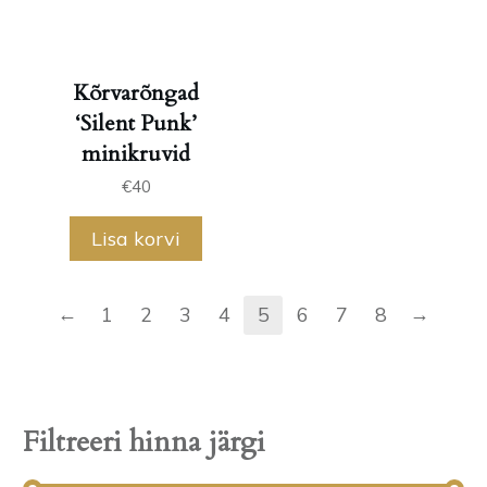
Kõrvarõngad
‘Silent Punk’
minikruvid
€
40
Lisa korvi
←
→
1
2
3
4
5
6
7
8
Filtreeri hinna järgi