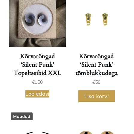
Kõrvarõngad
Kõrvarõngad
‘Silent Punk’
‘Silent Punk’
Topeltseibid XXL
tõmblukkudega
€
150
€
50
Loe edasi
Lisa korvi
Müüdud