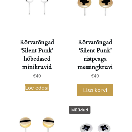
Kõrvarõngad
Kõrvarõngad
‘Silent Punk’
‘Silent Punk’
hõbedased
ristpeaga
minikruvid
messingkruvi
€
40
€
40
Loe edasi
Lisa korvi
Müüdud