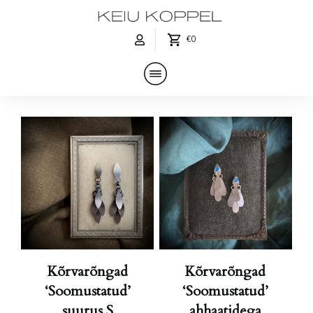
€0
Kõrvarõngad
Kõrvarõngad
‘Soomustatud’
‘Soomustatud’
suurus S
ahhaatidega