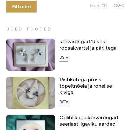
Mi
Ma
Hind:
€0
—
€850
Filtreeri
hin
hin
UUED TOOTED
kõrvarõngad ‘Ristik’
roosakvartsi ja pärlitega
OSTA
Ristikutega pross
topeltnõela ja rohelise
kiviga
OSTA
Ööliblikaga kõrvarõngad
seeriast ‘Igaviku aarded’