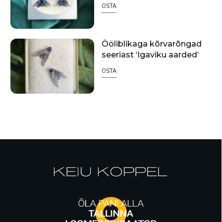
OSTA
Ööliblikaga kõrvarõngad
seeriast ‘Igaviku aarded’
OSTA