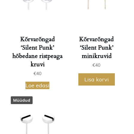
Kõrvarõngad
Kõrvarõngad
‘Silent Punk’
‘Silent Punk’
hõbedane ristpeaga
minikruvid
kruvi
€
40
€
40
Lisa korvi
Loe edasi
Müüdud