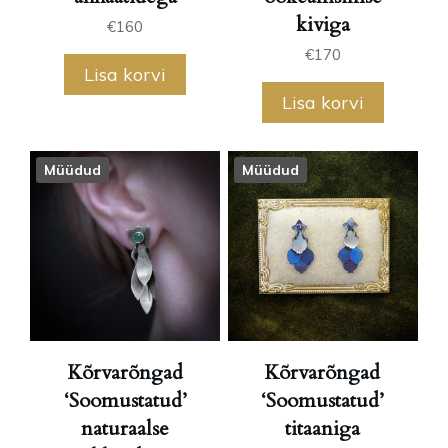
kiviga
€
160
€
170
Lisa korvi
Lisa korvi
Müüdud
Müüdud
Kõrvarõngad
Kõrvarõngad
‘Soomustatud’
‘Soomustatud’
naturaalse
titaaniga