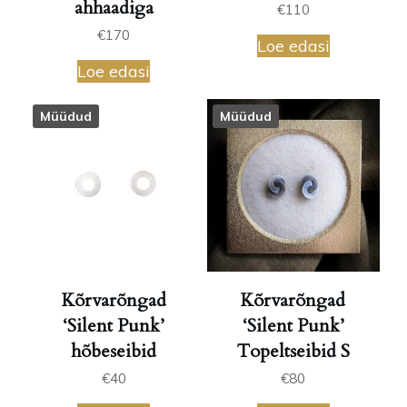
ahhaadiga
€
110
€
170
Loe edasi
Loe edasi
Müüdud
Müüdud
Kõrvarõngad
Kõrvarõngad
‘Silent Punk’
‘Silent Punk’
hõbeseibid
Topeltseibid S
€
40
€
80