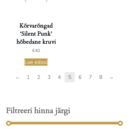
Kõrvarõngad
‘Silent Punk’
hõbedane kruvi
€
40
Loe edasi
←
→
1
2
3
4
5
6
7
8
Filtreeri hinna järgi