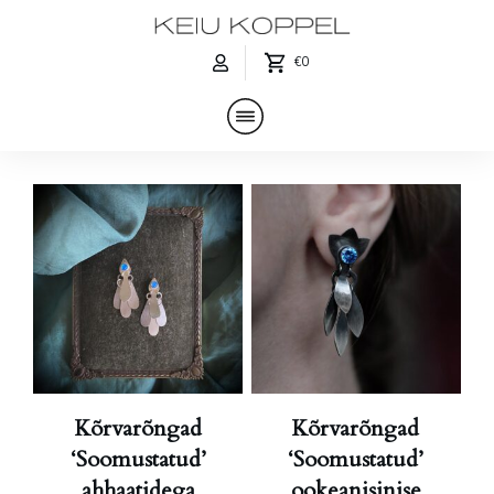
€0
Kõrvarõngad
Kõrvarõngad
‘Soomustatud’
‘Soomustatud’
ahhaatidega
ookeanisinise