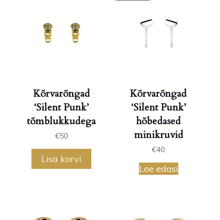
Kõrvarõngad
Kõrvarõngad
‘Silent Punk’
‘Silent Punk’
tõmblukkudega
hõbedased
minikruvid
€
50
€
40
Lisa korvi
Loe edasi