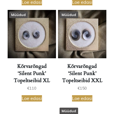
Loe edasi
Loe edasi
Müüdud
Müüdud
Kõrvarõngad
Kõrvarõngad
‘Silent Punk’
‘Silent Punk’
Topeltseibid XL
Topeltseibid XXL
€
110
€
150
Loe edasi
Loe edasi
Müüdud